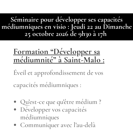
Formation
"Développer
Séminaire pour développer ses capacités
ses
médiumniques en visio : Jeudi 22 au Dimanche
25 octobre 2026 de 9h30 à 17h
capacités
Médiumniques"
Formation
“Développer sa
Jeudi
médiumnité” à Saint-Malo
:
22
Éveil et approfondissement de vos
au
capacités médiumniques :
Dimanche
25
Qu’est-ce que qu’être médium ?
Octobre
Développer vos capacités
2026
médiumniques
Communiquer avec l’au-delà
à