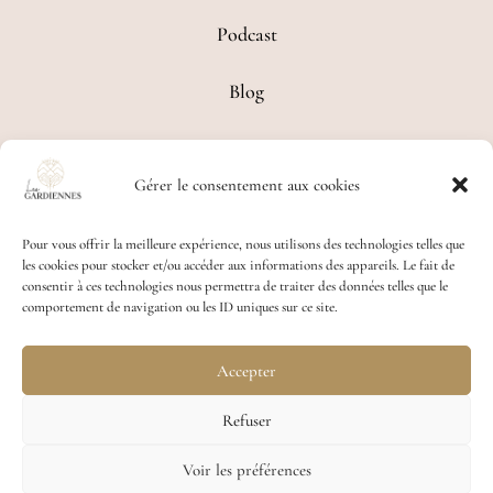
Podcast
Blog
Contact
Gérer le consentement aux cookies
Conditions Générales de Ventes
Pour vous offrir la meilleure expérience, nous utilisons des technologies telles que
les cookies pour stocker et/ou accéder aux informations des appareils. Le fait de
No Result
Website Carbon
consentir à ces technologies nous permettra de traiter des données telles que le
comportement de navigation ou les ID uniques sur ce site.
Accepter
Refuser
Design 2026 © •
www.colibri-communication.com
Voir les préférences
• Site web éco-responsable fait avec ♥ • Tous droits