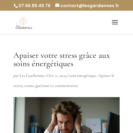
07.66.89.49.76
contact@lesgardiennes.fr
Apaiser votre stress grâce aux
soins énergétiques
par
Les Gardiennes
|
Oct 11, 2024
|
soin énergétique
,
Apaiser le
stress
,
transe guérison
|
0 commentaires