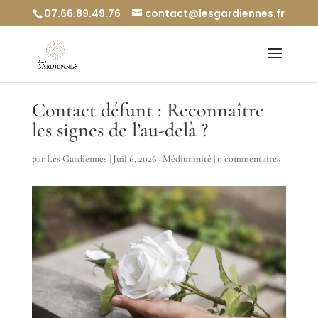
07.66.89.49.76
contact@lesgardiennes.fr
Contact défunt : Reconnaître
les signes de l’au-delà ?
par
Les Gardiennes
|
Juil 6, 2026
|
Médiumnité
|
0 commentaires