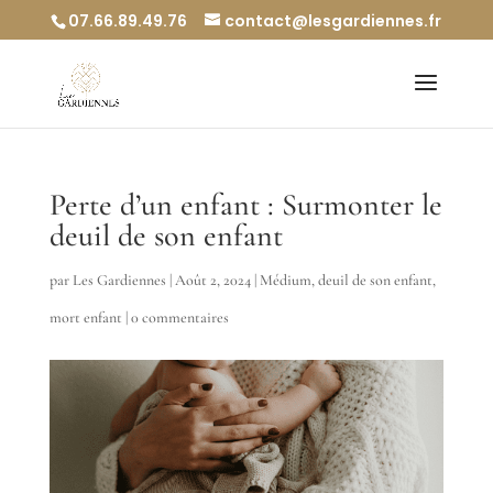
07.66.89.49.76
contact@lesgardiennes.fr
Perte d’un enfant : Surmonter le
deuil de son enfant
par
Les Gardiennes
|
Août 2, 2024
|
Médium
,
deuil de son enfant
,
mort enfant
|
0 commentaires