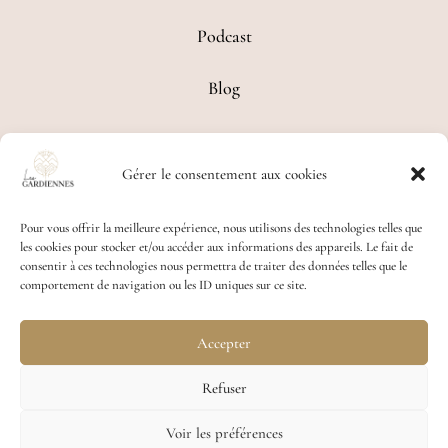
Podcast
Blog
Contact
Gérer le consentement aux cookies
Conditions Générales de Ventes
Pour vous offrir la meilleure expérience, nous utilisons des technologies telles que
les cookies pour stocker et/ou accéder aux informations des appareils. Le fait de
No Result
Website Carbon
consentir à ces technologies nous permettra de traiter des données telles que le
comportement de navigation ou les ID uniques sur ce site.
Accepter
Refuser
Design 2026 © •
www.colibri-communication.com
Voir les préférences
• Site web éco-responsable fait avec ♥ • Tous droits